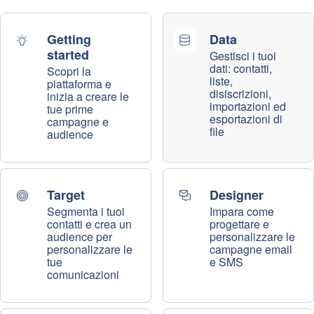
Getting
Data
started
Gestisci i tuoi
dati: contatti,
Scopri la
liste,
piattaforma e
disiscrizioni,
inizia a creare le
importazioni ed
tue prime
esportazioni di
campagne e
file
audience
Target
Designer
Segmenta i tuoi
Impara come
contatti e crea un
progettare e
audience per
personalizzare le
personalizzare le
campagne email
tue
e SMS
comunicazioni