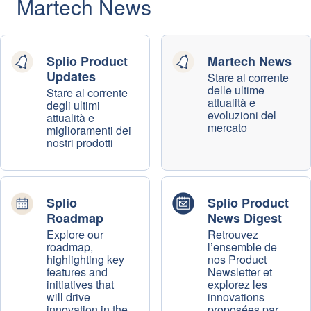
Martech News
Splio Product
Martech News
Updates
Stare al corrente
delle ultime
Stare al corrente
attualità e
degli ultimi
evoluzioni del
attualità e
mercato
miglioramenti dei
nostri prodotti
Splio
Splio Product
Roadmap
News Digest
Explore our
Retrouvez
roadmap,
l’ensemble de
highlighting key
nos Product
features and
Newsletter et
initiatives that
explorez les
will drive
innovations
innovation in the
proposées par