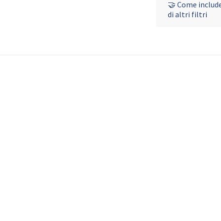
🤝 Come includer
di altri filtri