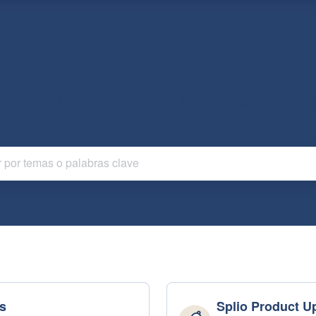
envenido al Centro de Ayuda de Sp
s
Splio Product U