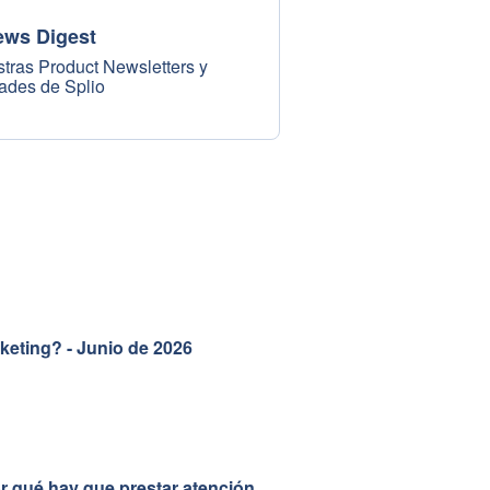
ews Digest
tras Product Newsletters y
ades de Splio
keting? - Junio de 2026
or qué hay que prestar atención