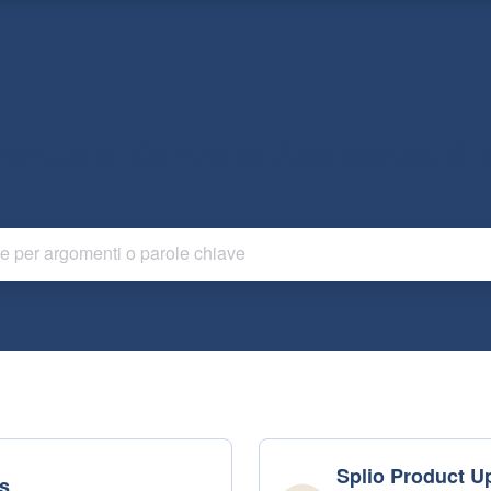
enuto al Centro di Assistenza di S
Splio Product U
s