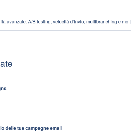
ità avanzate: A/B testing, velocità d’invio, multibranching e mol
zate
gns
nvio delle tue campagne email