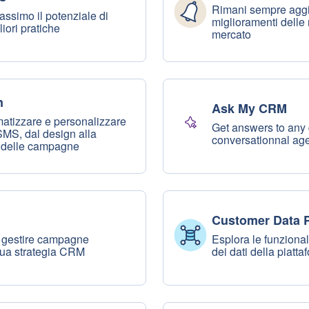
Rimani sempre aggio
assimo il potenziale di
miglioramenti delle 
iori pratiche
mercato
n
Ask My CRM
atizzare e personalizzare
Get answers to any 
MS, dal design alla
conversationnal age
e delle campagne
Customer Data P
er gestire campagne
Esplora le funzionali
 tua strategia CRM
dei dati della piatt