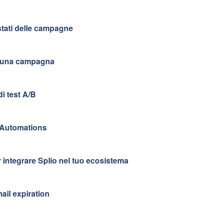
stati delle campagne
e una campagna
i test A/B
Automations
r integrare Splio nel tuo ecosistema
ail expiration