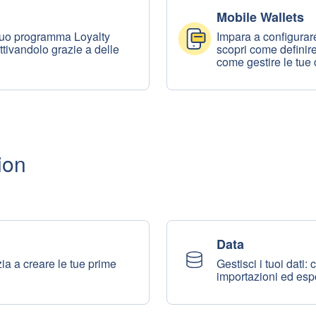
Mobile Wallets
 tuo programma Loyalty
Impara a configurare
ttivandolo grazie a delle
scopri come definire
come gestire le tu
ion
Data
zia a creare le tue prime
Gestisci i tuoi dati: c
importazioni ed espo